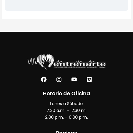
F
I
Y
V
a
n
o
i
c
s
u
m
e
t
t
e
Horario de Oficina
b
a
u
o
Lunes a Sábado
o
g
b
o
r
e
7:30 a.m. – 12:30 m.
k
a
2:00 p.m. – 6:00 p.m.
m