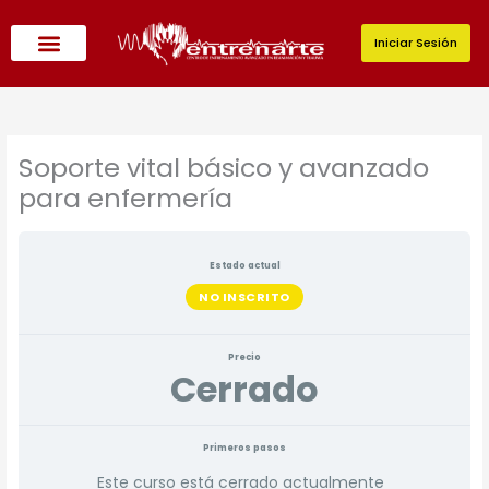
Ir
al
Iniciar Sesión
contenido
Soporte vital básico y avanzado
para enfermería
Estado actual
NO INSCRITO
Precio
Cerrado
Primeros pasos
Este curso está cerrado actualmente