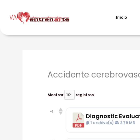
Ir
al
contenido
Inicio
Accidente cerebrovas
Mostrar
registros
-1
Diagnostic Evaluat
1 archivo(s)
2.79 MB