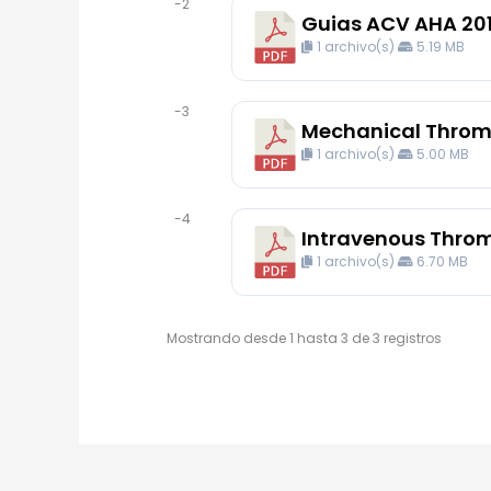
-2
Guias ACV AHA 20
1 archivo(s)
5.19 MB
-3
Mechanical Thromb
1 archivo(s)
5.00 MB
-4
Intravenous Throm
1 archivo(s)
6.70 MB
Mostrando desde 1 hasta 3 de 3 registros