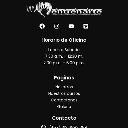
F
I
Y
V
a
n
o
i
c
s
u
m
e
t
t
e
Horario de Oficina
b
a
u
o
Lunes a Sábado
o
g
b
o
r
e
7:30 a.m. – 12:30 m.
k
a
2:00 p.m. – 6:00 p.m.
m
Paginas
Nosotros
Nuestros cursos
Contactanos
Galeria
Contacto
(+57) 313 6883 389