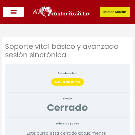
Ir
al
Iniciar Sesión
contenido
Oferta Académica
Soporte vital básico y avanzado
sesión sincrónica
Estado actual
NO INSCRITO
Precio
Cerrado
Primeros pasos
Este curso está cerrado actualmente