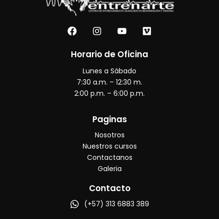
F
I
Y
V
a
n
o
i
c
s
u
m
e
t
t
e
Horario de Oficina
b
a
u
o
Lunes a Sábado
o
g
b
o
r
e
7:30 a.m. – 12:30 m.
k
a
2:00 p.m. – 6:00 p.m.
m
Paginas
Nosotros
Nuestros cursos
Contactanos
Galeria
Contacto
(+57) 313 6883 389