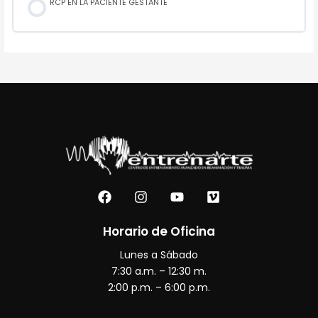
RCP EN LA PACIENTE GESTANTE
F
I
Y
V
a
n
o
i
c
s
u
m
e
t
t
e
Horario de Oficina
b
a
u
o
Lunes a Sábado
o
g
b
o
r
e
7:30 a.m. – 12:30 m.
k
a
2:00 p.m. – 6:00 p.m.
m