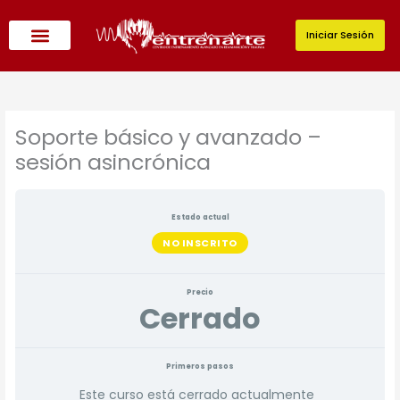
Ir
al
Iniciar Sesión
contenido
Soporte básico y avanzado –
sesión asincrónica
Estado actual
NO INSCRITO
Precio
Cerrado
Primeros pasos
Este curso está cerrado actualmente