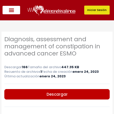
Ir
al
Iniciar Sesión
contenido
Diagnosis, assessment and
management of constipation in
advanced cancer ESMO
Descargar
166
Tamaño del archivo
447.35 KB
Recuento de archivos
1
Fecha de creación
enero 24, 2023
Última actualización
enero 24, 2023
Descargar