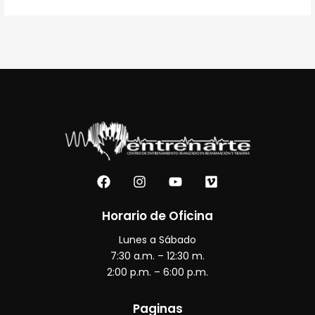
F
I
Y
V
a
n
o
i
c
s
u
m
e
t
t
e
Horario de Oficina
b
a
u
o
Lunes a Sábado
o
g
b
o
r
e
7:30 a.m. – 12:30 m.
k
a
2:00 p.m. – 6:00 p.m.
m
Paginas