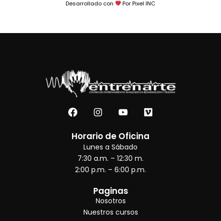
Desarrollado con
Por Pixel INC
F
I
Y
V
a
n
o
i
c
s
u
m
e
t
t
e
Horario de Oficina
b
a
u
o
Lunes a Sábado
o
g
b
7:30 a.m. – 12:30 m.
o
r
e
2:00 p.m. – 6:00 p.m.
k
a
m
Paginas
Nosotros
Nuestros cursos