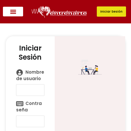
Ir
al
Iniciar Sesión
contenido
Iniciar
Sesión
Nombre
de usuario
Contra
seña