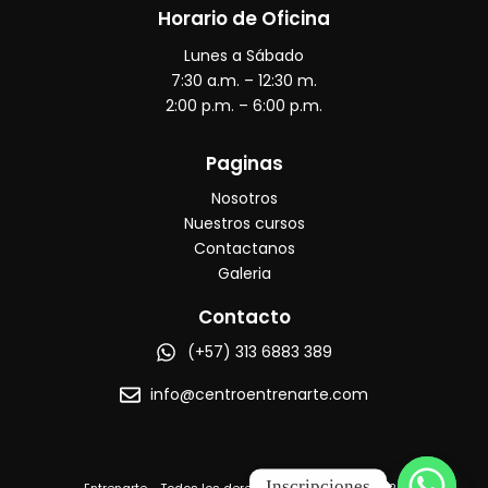
e
t
t
e
Horario de Oficina
b
a
u
o
Lunes a Sábado
o
g
b
o
r
e
7:30 a.m. – 12:30 m.
k
a
2:00 p.m. – 6:00 p.m.
m
Paginas
Nosotros
Nuestros cursos
Contactanos
Galeria
Contacto
(+57) 313 6883 389
info@centroentrenarte.com
Inscripciones
Entrenarte - Todos los derechos reservados © 2025