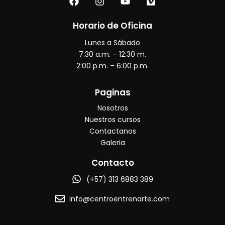
a
n
o
i
c
s
u
m
e
t
t
e
Horario de Oficina
b
a
u
o
Lunes a Sábado
o
g
b
o
r
e
7:30 a.m. – 12:30 m.
k
a
2:00 p.m. – 6:00 p.m.
m
Paginas
Nosotros
Nuestros cursos
Contactanos
Galeria
Contacto
(+57) 313 6883 389
info@centroentrenarte.com