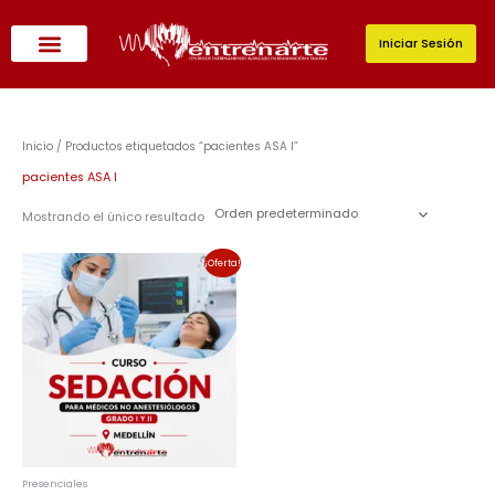
Ir
al
Iniciar Sesión
contenido
Inicio
/ Productos etiquetados “pacientes ASA I”
pacientes ASA I
Mostrando el único resultado
El
El
¡Oferta!
precio
precio
original
actual
era:
es:
$280,000.00.
$238,000.00.
Presenciales