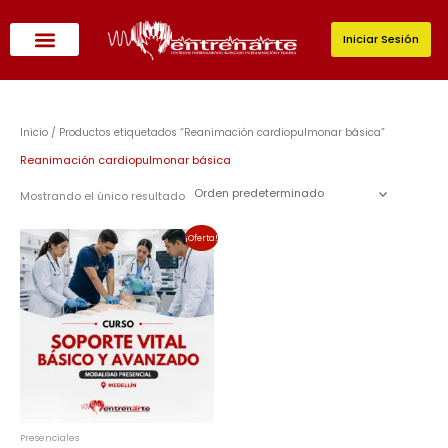
Ir
al
Iniciar Sesión
contenido
Inicio
/ Productos etiquetados “Reanimación cardiopulmonar básica”
Reanimación cardiopulmonar básica
Mostrando el único resultado
El
El
¡Oferta!
precio
precio
original
actual
era:
es:
$525,000.00.
$472,500.00.
Presenciales