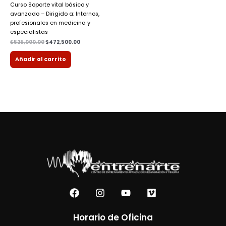
Curso Soporte vital básico y
avanzado – Dirigido a: Internos,
profesionales en medicina y
especialistas
$
525,000.00
$
472,500.00
Añadir al carrito
F
I
Y
V
a
n
o
i
c
s
u
m
e
t
t
e
Horario de Oficina