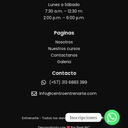
b
a
u
o
Lunes a Sábado
o
g
b
o
r
e
7:30 a.m. – 12:30 m.
k
a
2:00 p.m. – 6:00 p.m.
m
Paginas
Nosotros
Nuestros cursos
Contactanos
Galeria
Contacto
(+57) 313 6883 389
info@centroentrenarte.com
Inscripciones
Entrenarte - Todos los derechos reservados © 2025
Desarrollado con
Por Pixel INC