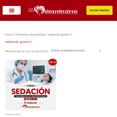
Ir
al
Iniciar Sesión
contenido
Inicio
/ Productos etiquetados “sedación grado II”
sedación grado II
Mostrando el único resultado
El
El
¡Oferta!
precio
precio
original
actual
era:
es:
$280,000.00.
$238,000.00.
Presenciales