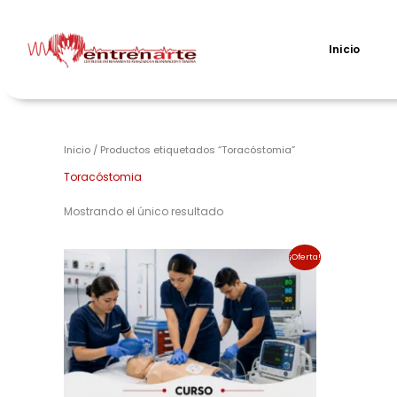
Ir
al
contenido
Inicio
Inicio
/ Productos etiquetados “Toracóstomia”
Toracóstomia
Mostrando el único resultado
El
El
¡Oferta!
precio
precio
original
actual
era:
es:
$400.00.
$380.00.