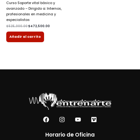
Curso Soporte vital básico y
avanzado – Dirigido a: Internos,
profesionales en medicina y
especialistas
$
525,000.00
$
472,500.00
Añadir al carrito
F
I
Y
V
a
n
o
i
c
s
u
m
e
t
t
e
Horario de Oficina