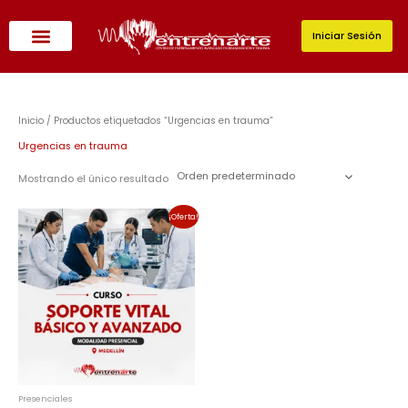
Ir
al
Iniciar Sesión
contenido
Inicio
/ Productos etiquetados “Urgencias en trauma”
Urgencias en trauma
Mostrando el único resultado
El
El
¡Oferta!
precio
precio
original
actual
era:
es:
$525,000.00.
$472,500.00.
Presenciales