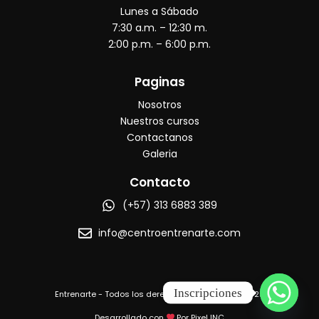
b
a
u
o
Lunes a Sábado
o
g
b
o
r
e
7:30 a.m. – 12:30 m.
k
a
2:00 p.m. – 6:00 p.m.
m
Paginas
Nosotros
Nuestros cursos
Contactanos
Galeria
Contacto
(+57) 313 6883 389
info@centroentrenarte.com
Inscripciones
Entrenarte - Todos los derechos reservados © 2025
Desarrollado con
Por Pixel INC