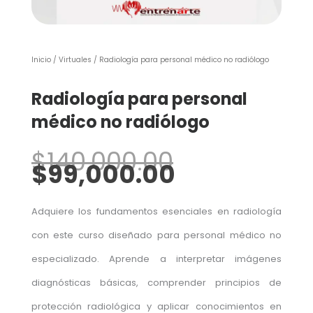
Inicio
/
Virtuales
/ Radiología para personal médico no radiólogo
Radiología para personal
médico no radiólogo
El
El
$
140,000.00
precio
precio
$
99,000.00
original
actual
era:
es:
$140,000.0
$99,000.00
Adquiere los fundamentos esenciales en radiología
con este curso diseñado para personal médico no
especializado. Aprende a interpretar imágenes
diagnósticas básicas, comprender principios de
protección radiológica y aplicar conocimientos en