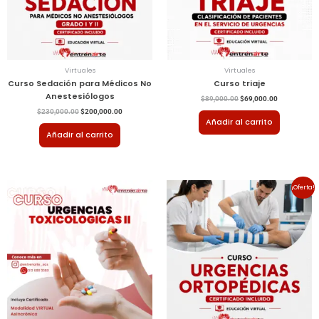
Virtuales
Virtuales
Curso Sedación para Médicos No
Curso triaje
Anestesiólogos
$
89,000.00
$
69,000.00
$
230,000.00
$
200,000.00
Añadir al carrito
Añadir al carrito
El
El
¡Oferta!
precio
precio
original
actual
era:
es:
$80,000.00.
$60,000.00.