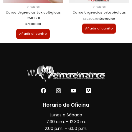
Virtuales
Virtuales
Curso Urgencias toxicológicas
Curso Urgencias ortopédicas
PARTE II
$
80,000.00
$
60,000.00
$
70,000.00
Añadir al carrito
Añadir al carrito
F
I
Y
V
a
n
o
i
c
s
u
m
e
t
t
e
Horario de Oficina
b
a
u
o
Lunes a Sábado
o
g
b
o
r
e
7:30 a.m. – 12:30 m.
k
a
2:00 p.m. – 6:00 p.m.