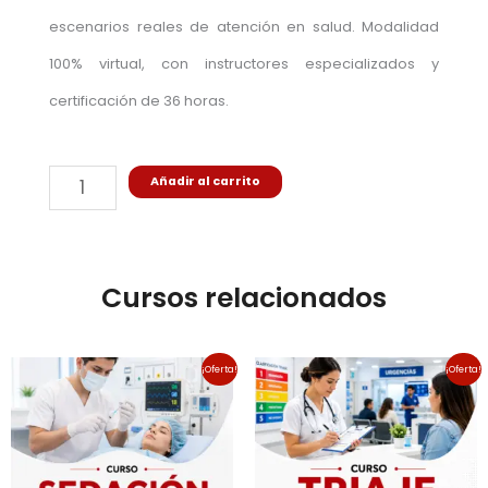
escenarios reales de atención en salud. Modalidad
100% virtual, con instructores especializados y
certificación de 36 horas.
Radiología
Añadir al carrito
para
personal
médico
no
radiólogo
Cursos relacionados
cantidad
El
El
El
El
¡Oferta!
¡Oferta!
precio
precio
precio
precio
original
actual
original
actual
era:
es:
era:
es:
$230,000.00.
$200,000.00.
$89,000.00.
$69,000.00.