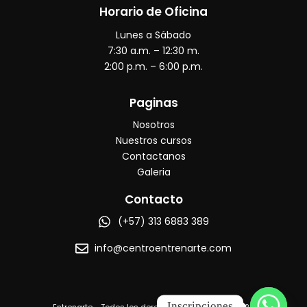
e
t
t
e
Horario de Oficina
b
a
u
o
Lunes a Sábado
o
g
b
o
r
e
7:30 a.m. – 12:30 m.
k
a
2:00 p.m. – 6:00 p.m.
m
Paginas
Nosotros
Nuestros cursos
Contactanos
Galeria
Contacto
(+57) 313 6883 389
info@centroentrenarte.com
Inscripciones
Entrenarte - Todos los derechos reservados © 2025