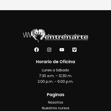
F
I
Y
V
a
n
o
i
c
s
u
m
e
t
t
e
Horario de Oficina
b
a
u
o
Lunes a Sábado
o
g
b
o
r
e
7:30 a.m. – 12:30 m.
k
a
2:00 p.m. – 6:00 p.m.
m
Paginas
Nosotros
Nuestros cursos