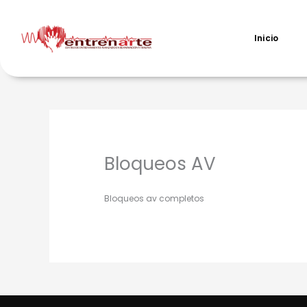
Ir
al
contenido
Inicio
Bloqueos AV
Bloqueos av completos