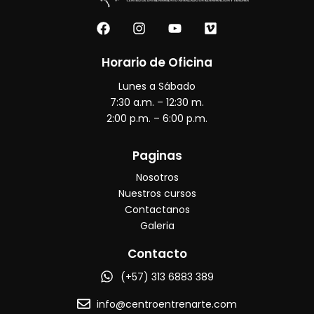
F
I
Y
V
a
n
o
i
c
s
u
m
e
t
t
e
Horario de Oficina
b
a
u
o
Lunes a Sábado
o
g
b
o
r
e
7:30 a.m. – 12:30 m.
k
a
2:00 p.m. – 6:00 p.m.
m
Paginas
Nosotros
Nuestros cursos
Contactanos
Galeria
Contacto
(+57) 313 6883 389
info@centroentrenarte.com