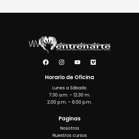
F
I
Y
V
a
n
o
i
c
s
u
m
e
t
t
e
Horario de Oficina
b
a
u
o
Lunes a Sábado
o
g
b
o
r
e
7:30 a.m. – 12:30 m.
k
a
2:00 p.m. – 6:00 p.m.
m
Paginas
Nosotros
Nuestros cursos