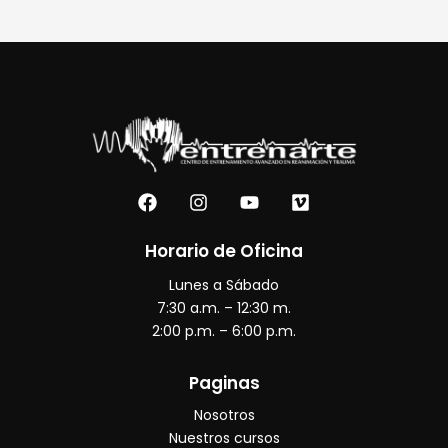
F
I
Y
V
a
n
o
i
c
s
u
m
e
t
t
e
Horario de Oficina
b
a
u
o
Lunes a Sábado
o
g
b
o
r
e
7:30 a.m. – 12:30 m.
k
a
2:00 p.m. – 6:00 p.m.
m
Paginas
Nosotros
Nuestros cursos