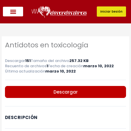
Ir
al
Iniciar Sesión
contenido
Antídotos en toxicología
Descargar
151
Tamaño del archivo
257.32 KB
Recuento de archivos
1
Fecha de creación
marzo 10, 2022
Última actualización
marzo 10, 2022
Descargar
DESCRIPCIÓN