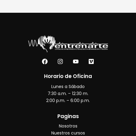
F
I
Y
V
a
n
o
i
c
s
u
m
e
t
t
e
Horario de Oficina
b
a
u
o
Lunes a Sábado
o
g
b
o
r
e
7:30 a.m. – 12:30 m.
k
a
2:00 p.m. – 6:00 p.m.
m
Paginas
Nosotros
Nuestros cursos