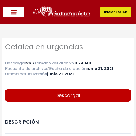
Ir
al
Iniciar Sesión
contenido
Cefalea en urgencias
Descargar
266
Tamaño del archivo
11.74 MB
Recuento de archivos
1
Fecha de creación
junio 21, 2021
Última actualización
junio 21, 2021
Descargar
DESCRIPCIÓN