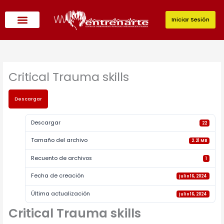
Ir
al
Iniciar Sesión
contenido
Critical Trauma skills
Descargar
Descargar
22
Tamaño del archivo
2.21 MB
Recuento de archivos
1
Fecha de creación
julio 16, 2024
Última actualización
julio 16, 2024
Critical Trauma skills