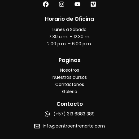
F
I
Y
V
a
n
o
i
c
s
u
m
e
t
t
e
Horario de Oficina
b
a
u
o
Lunes a Sábado
o
g
b
o
r
e
7:30 a.m. – 12:30 m.
k
a
2:00 p.m. – 6:00 p.m.
m
Paginas
Nosotros
Nuestros cursos
Contactanos
Galeria
Contacto
(+57) 313 6883 389
info@centroentrenarte.com