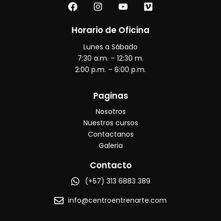
F
I
Y
V
a
n
o
i
c
s
u
m
e
t
t
e
Horario de Oficina
b
a
u
o
Lunes a Sábado
o
g
b
o
r
e
7:30 a.m. – 12:30 m.
k
a
2:00 p.m. – 6:00 p.m.
m
Paginas
Nosotros
Nuestros cursos
Contactanos
Galeria
Contacto
(+57) 313 6883 389
info@centroentrenarte.com