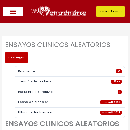
Ir
al
Iniciar Sesión
contenido
ENSAYOS CLINICOS ALEATORIOS
Descargar
Descargar
99
Tamaño del archivo
196 KB
Recuento de archivos
1
Fecha de creación
marzo 8, 2023
Última actualización
marzo 8, 2023
ENSAYOS CLINICOS ALEATORIOS