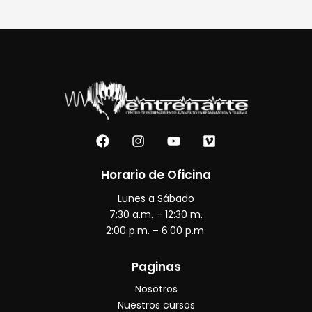
F
I
Y
V
a
n
o
i
c
s
u
m
e
t
t
e
Horario de Oficina
b
a
u
o
Lunes a Sábado
o
g
b
o
r
e
7:30 a.m. – 12:30 m.
k
a
2:00 p.m. – 6:00 p.m.
m
Paginas
Nosotros
Nuestros cursos