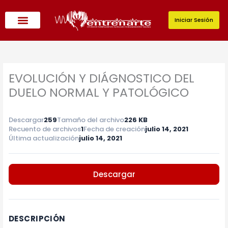
Ir
al
Iniciar Sesión
contenido
EVOLUCIÓN Y DIÁGNOSTICO DEL
DUELO NORMAL Y PATOLÓGICO
Descargar
259
Tamaño del archivo
226 KB
Recuento de archivos
1
Fecha de creación
julio 14, 2021
Última actualización
julio 14, 2021
Descargar
DESCRIPCIÓN