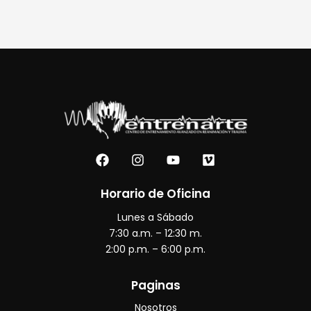
F
I
Y
V
a
n
o
i
c
s
u
m
e
t
t
e
Horario de Oficina
b
a
u
o
Lunes a Sábado
o
g
b
o
r
e
7:30 a.m. – 12:30 m.
k
a
2:00 p.m. – 6:00 p.m.
m
Paginas
Nosotros