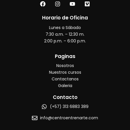
F
I
Y
V
a
n
o
i
c
s
u
m
e
t
t
e
Horario de Oficina
b
a
u
o
Lunes a Sábado
o
g
b
o
r
e
7:30 a.m. – 12:30 m.
k
a
2:00 p.m. – 6:00 p.m.
m
Paginas
Nosotros
Nuestros cursos
Contactanos
Galeria
Contacto
(+57) 313 6883 389
info@centroentrenarte.com