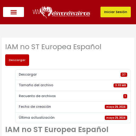
Ir
al
Iniciar Sesión
contenido
IAM no ST Europea Español
Descargar
Descargar
37
Tamaño del archivo
3.03 MB
Recuento de archivos
1
Fecha de creación
mayo 29, 2024
Última actualización
mayo 29, 2024
IAM no ST Europea Español