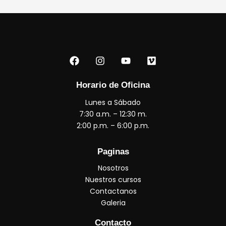
F
I
Y
V
a
n
o
i
c
s
u
m
e
t
t
e
Horario de Oficina
b
a
u
o
Lunes a Sábado
o
g
b
o
r
e
7:30 a.m. – 12:30 m.
k
a
2:00 p.m. – 6:00 p.m.
m
Paginas
Nosotros
Nuestros cursos
Contactanos
Galeria
Contacto