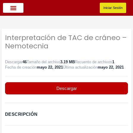
Ir
al
Iniciar Sesión
contenido
Oferta Académica
Interpretación de TAC de cráneo –
Nemotecnia
Descargar
46
Tamaño del archivo
3.19 MB
Recuento de archivos
1
Fecha de creación
mayo 22, 2021
Última actualización
mayo 22, 2021
Descargar
DESCRIPCIÓN