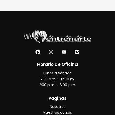
F
I
Y
V
a
n
o
i
c
s
u
m
e
t
t
e
Horario de Oficina
b
a
u
o
Lunes a Sábado
o
g
b
o
r
e
7:30 a.m. – 12:30 m.
k
a
2:00 p.m. – 6:00 p.m.
m
Paginas
Nosotros
Nuestros cursos