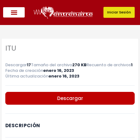
Ir
al
Iniciar Sesión
contenido
ITU
Descargar
17
Tamaño del archivo
270 KB
Recuento de archivos
1
Fecha de creación
enero 16, 2023
Última actualización
enero 16, 2023
Descargar
DESCRIPCIÓN