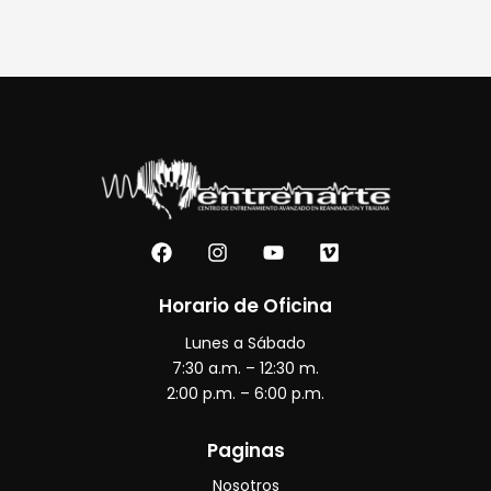
F
I
Y
V
a
n
o
i
c
s
u
m
e
t
t
e
Horario de Oficina
b
a
u
o
Lunes a Sábado
o
g
b
o
r
e
7:30 a.m. – 12:30 m.
k
a
2:00 p.m. – 6:00 p.m.
m
Paginas
Nosotros