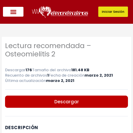
Ir
al
Iniciar Sesión
contenido
Lectura recomendada –
Osteomielitis 2
Descargar
176
Tamaño del archivo
181.48 KB
Recuento de archivos
1
Fecha de creación
marzo 2, 2021
Última actualización
marzo 2, 2021
Descargar
DESCRIPCIÓN