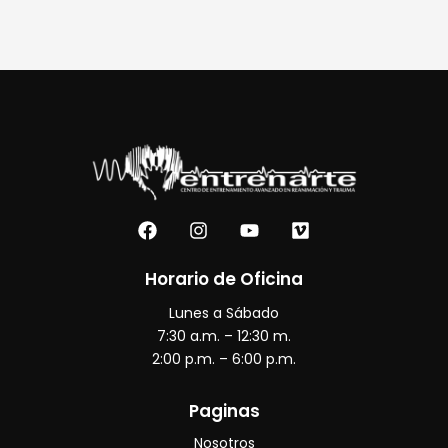
F
I
Y
V
a
n
o
i
c
s
u
m
e
t
t
e
Horario de Oficina
b
a
u
o
Lunes a Sábado
o
g
b
o
r
e
7:30 a.m. – 12:30 m.
k
a
2:00 p.m. – 6:00 p.m.
m
Paginas
Nosotros