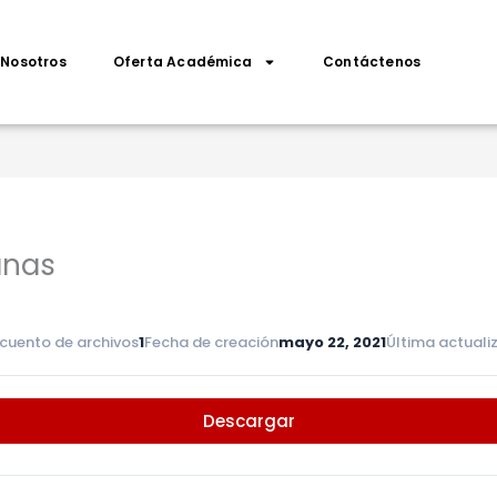
Nosotros
Oferta Académica
Contáctenos
anas
cuento de archivos
1
Fecha de creación
mayo 22, 2021
Última actuali
Descargar