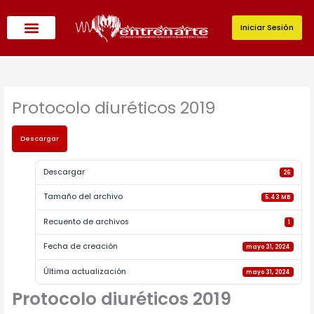
Ir
al
Iniciar Sesión
contenido
Protocolo diuréticos 2019
Descargar
Descargar
26
Tamaño del archivo
5.43 MB
Recuento de archivos
1
Fecha de creación
mayo 31, 2024
Última actualización
mayo 31, 2024
Protocolo diuréticos 2019