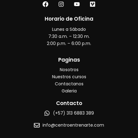
F
I
Y
V
a
n
o
i
c
s
u
m
e
t
t
e
Horario de Oficina
b
a
u
o
Lunes a Sábado
o
g
b
o
r
e
7:30 a.m. – 12:30 m.
k
a
2:00 p.m. – 6:00 p.m.
m
Paginas
Nosotros
Nuestros cursos
Contactanos
Galeria
Contacto
(+57) 313 6883 389
info@centroentrenarte.com