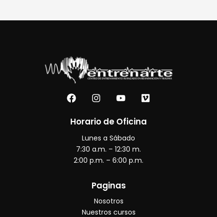
F
I
Y
V
a
n
o
i
c
s
u
m
e
t
t
e
Horario de Oficina
b
a
u
o
Lunes a Sábado
o
g
b
o
r
e
7:30 a.m. – 12:30 m.
k
a
2:00 p.m. – 6:00 p.m.
m
Paginas
Nosotros
Nuestros cursos