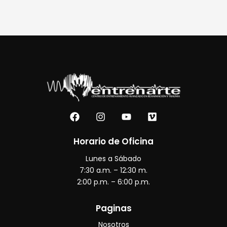
F
I
Y
V
a
n
o
i
c
s
u
m
e
t
t
e
Horario de Oficina
b
a
u
o
Lunes a Sábado
o
g
b
o
r
e
7:30 a.m. – 12:30 m.
k
a
2:00 p.m. – 6:00 p.m.
m
Paginas
Nosotros