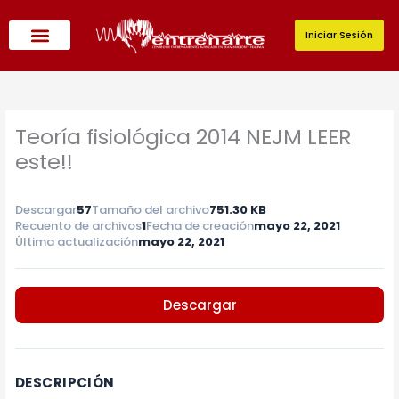
Ir
al
Iniciar Sesión
contenido
Teoría fisiológica 2014 NEJM LEER
este!!
Descargar
57
Tamaño del archivo
751.30 KB
Recuento de archivos
1
Fecha de creación
mayo 22, 2021
Última actualización
mayo 22, 2021
Descargar
DESCRIPCIÓN