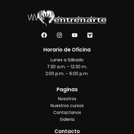
F
I
Y
V
a
n
o
i
c
s
u
m
e
t
t
e
Horario de Oficina
b
a
u
o
Lunes a Sábado
o
g
b
o
r
e
7:30 a.m. – 12:30 m.
k
a
2:00 p.m. – 6:00 p.m.
m
Paginas
Nosotros
Nuestros cursos
Contactanos
Galeria
Contacto