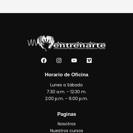
F
I
Y
V
a
n
o
i
c
s
u
m
e
t
t
e
Horario de Oficina
b
a
u
o
Lunes a Sábado
o
g
b
o
r
e
7:30 a.m. – 12:30 m.
k
a
2:00 p.m. – 6:00 p.m.
m
Paginas
Nosotros
Nuestros cursos