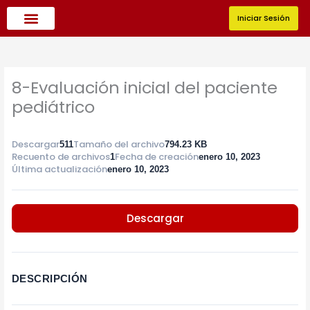
Ir
al
Iniciar Sesión
contenido
Oferta Académica
8-Evaluación inicial del paciente
pediátrico
Descargar
Tamaño del archivo
511
794.23 KB
Recuento de archivos
Fecha de creación
1
enero 10, 2023
Última actualización
enero 10, 2023
Descargar
DESCRIPCIÓN